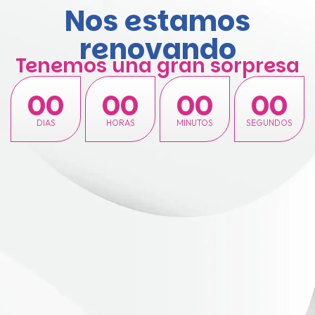
Nos estamos
renovando
Tenemos una gran sorpresa
00
00
00
00
DIAS
HORAS
MINUTOS
SEGUNDOS